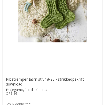
Ribstrømper Børn str. 18-25 - strikkeopskrift
download
EnglegarnbyPernille Cordes
OPS 161
Smuk dobbeltrib!