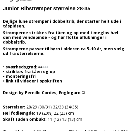
Junior Ribstrømper størrelse 28-35
Dejlige lune strømper i dobbeltrib, der starter helt ude i
tåspidsen.
Strømperne strikkes fra tåen og op med timeglas hæl -
den med vendepinde - og har flotte aflukninger i
dobbeltrib.
Strømperne passer til børn i alderen ca 5-10 år, men vælg
ud fra størrelserne.
•
sværhedsgrad
:
♦
♦
♦
♦
♦
•
strikkes fra tåen og op
• monteringsfri
• link til videoer i opskriften
Design by Pernille Cordes, Englegarn ©
Størrelser:
28/29 (30/31) 32/33 (34/35)
Hel fodlængde:
19 (20½) 22 (23) cm
Skaft (uden ombuk):
11 (12) 13 (13) cm