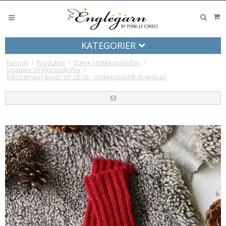
KATEGORIER
Forside
/
Produkter
/
Dame Strikkeopskrifter
/
Strømpe Strikkeopskrifter
/
Ribstrømper Junior str 28-35 - strikkeopskrift download