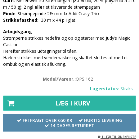
Garn:
Meilenweit 50 Strømpegarn (80 % uld, 20 % polyamid á 210
m / 50 g): 2 ngl
eller
et tilsvarende strømpegarn
Pinde
: Strømpepinde 2½ mm fx Addi Crasy Trio
Strikkefasthed:
30 m x 44 p i glat
Arbejdsgang
Strømperne strikkes nedefra og op og starter med Judy’s Magic
Cast on.
Herefter strikkes udtagninger til tåen.
Hælen strikkes med vendemasker og skaftet sluttes af med et
ombuk og en elastisk aflukning.
Model/Varenr.:
OPS 162
Lagerstatus:
Straks
LÆG I KURV
FRI FRAGT OVER 650 KR
HURTIG LEVERING
14 DAGES RETURRET
TILFØJ TIL ØNSKELISTE