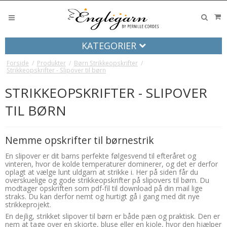
KATEGORIER
Forside
/
Produkter
/
Børn Strikkeopskrifter
/
Strikkeopskrifter - Slipover til børn
STRIKKEOPSKRIFTER - SLIPOVER
TIL BØRN
Nemme opskrifter til børnestrik
En slipover er dit barns perfekte følgesvend til efteråret og
vinteren, hvor de kolde temperaturer dominerer, og det er derfor
oplagt at vælge lunt uldgarn at strikke i. Her på siden får du
overskuelige og gode strikkeopskrifter på slipovers til børn. Du
modtager opskriften som pdf-fil til download på din mail lige
straks. Du kan derfor nemt og hurtigt gå i gang med dit nye
strikkeprojekt.
En dejlig, strikket slipover til børn er både pæn og praktisk. Den er
nem at tage over en skjorte, bluse eller en kjole, hvor den hjælper