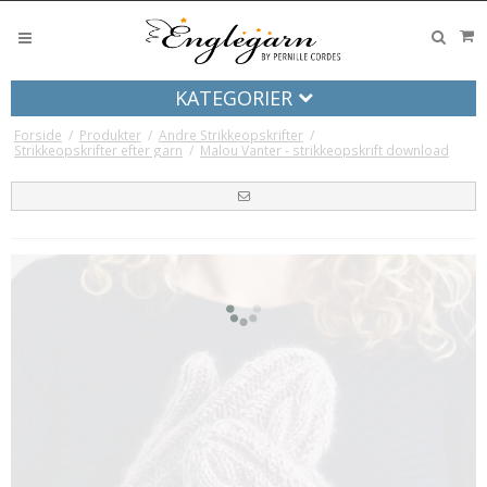
KATEGORIER
Forside
/
Produkter
/
Andre Strikkeopskrifter
/
Strikkeopskrifter efter garn
/
Malou Vanter - strikkeopskrift download