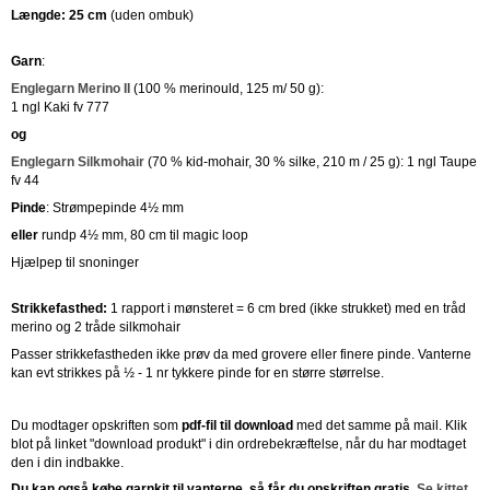
Længde: 25 cm
(uden ombuk)
Garn
:
Englegarn Merino II
(100 % merinould, 125 m/ 50 g):
1 ngl Kaki fv 777
og
Englegarn Silkmohair
(70 % kid-mohair, 30 % silke, 210 m / 25 g): 1 ngl Taupe
fv 44
Pinde
: Strømpepinde 4½ mm
eller
rundp 4½ mm, 80 cm til magic loop
Hjælpep til snoninger
Strikkefasthed:
1 rapport i mønsteret = 6 cm bred (ikke strukket) med en tråd
merino og 2 tråde silkmohair
Passer strikkefastheden ikke prøv da med grovere eller finere pinde. Vanterne
kan evt strikkes på ½ - 1 nr tykkere pinde for en større størrelse.
Du modtager opskriften som
pdf-fil til download
med det samme på mail. Klik
blot på linket "download produkt" i din ordrebekræftelse, når du har modtaget
den i din indbakke.
Du kan også købe garnkit til vanterne, så får du opskriften gratis
.
Se kittet