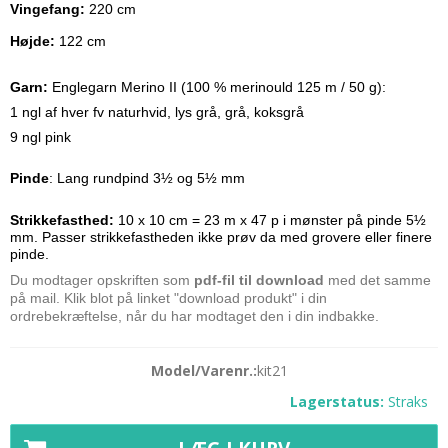
Vingefang:
220 cm
Højde:
122 cm
Garn:
Englegarn Merino II (100 % merinould 125 m / 50 g):
1 ngl af hver fv naturhvid, lys grå, grå, koksgrå
9 ngl pink
Pinde
: Lang rundpind 3½ og 5½ mm
Strikkefasthed:
10 x 10 cm = 23 m x 47 p i mønster på pinde 5½
mm. Passer strikkefastheden ikke prøv da med grovere eller finere
pinde.
Du modtager opskriften som
pdf-fil til download
med det samme
på mail. Klik blot på linket "download produkt" i din
ordrebekræftelse, når du har modtaget den i din indbakke.
Model/Varenr.:
kit21
Lagerstatus:
Straks