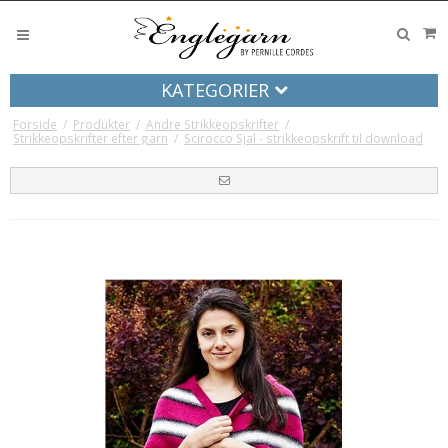
KATEGORIER
Forside
/
Produkter
/
Andre Strikkeopskrifter
/
Strikkeopskrifter efter garn
/
Scirocco Sjal - strikkeopskrift til download