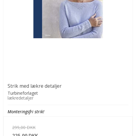
Strik med lækre detaljer
Turbineforlaget
lækredetaljer
Monteringsfri strik!
299,00 DKK
225,00 DKK