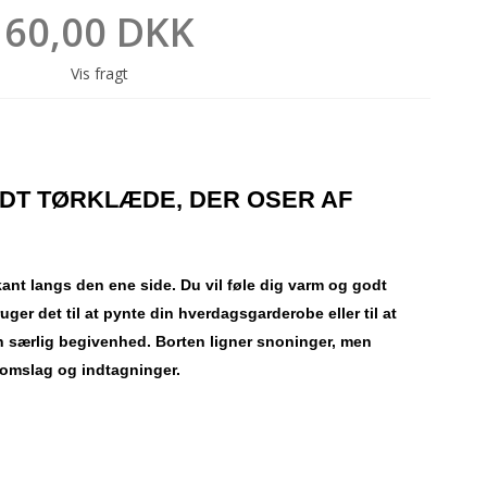
60,00 DKK
Vis fragt
LDT TØRKLÆDE, DER OSER AF
kant langs den ene side.
Du vil føle dig varm og godt
uger det til at pynte din hverdagsgarderobe eller til at
 en særlig begivenhed.
Borten ligner snoninger, men
 omslag og indtagninger.