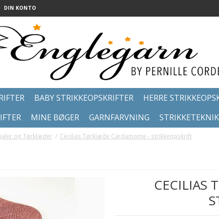
DIN KONTO
RIFTER
BABY STRIKKEOPSKRIFTER
HERRE STRIKKEOPS
IFTER
MINE BØGER
GARNFARVNING
STRIKKETEKNI
Sjaler og Tørklæder
/
Cecilias Tørklæde Cardamome - strikkeopskrift
CECILIAS
S