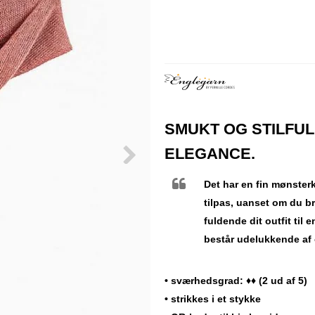
SMUKT OG STILFU
ELEGANCE.
Det har en fin mønster
tilpas, uanset om du br
fuldende dit outfit til
består udelukkende af
• sværhedsgrad: ♦♦ (2 ud af 5)
• strikkes i et stykke