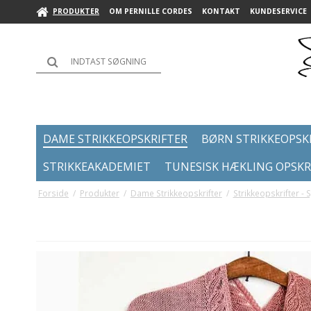
PRODUKTER
OM PERNILLE CORDES
KONTAKT
KUNDESERVICE
DAME STRIKKEOPSKRIFTER
BØRN STRIKKEOPSK
STRIKKEAKADEMIET
TUNESISK HÆKLING OPSKR
Forside
/
Produkter
/
Dame Strikkeopskrifter
/
Strikkeopskrifter - 