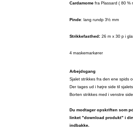
Cardamome
fra Plassard (
80 % m
Pinde
: lang rundp 3½ mm
Strikkefasthed:
26 m x 30 p i glat
4 maskemarkører
Arbejdsgang
Sjalet strikkes fra den ene spids 
Der tages ud i højre side til sjale
Borten strikkes med i venstre side h
Du modtager opskriften som pdf
linket "download produkt" i di
indbakke.