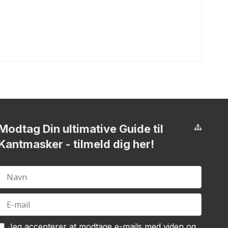
Modtag Din ultimative Guide til
Kantmasker
- tilmeld dig her!
Jeg accepterer at modtage e-mails med viden og