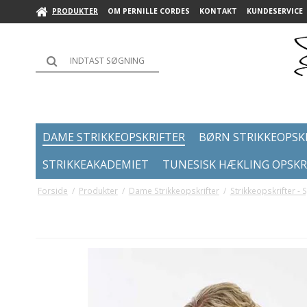
PRODUKTER
OM PERNILLE CORDES
KONTAKT
KUNDESERVICE
DAME STRIKKEOPSKRIFTER
BØRN STRIKKEOPSK
STRIKKEAKADEMIET
TUNESISK HÆKLING OPSKR
Forside
/
Produkter
/
Dame Strikkeopskrifter
/
Strikkeopskrifter - 