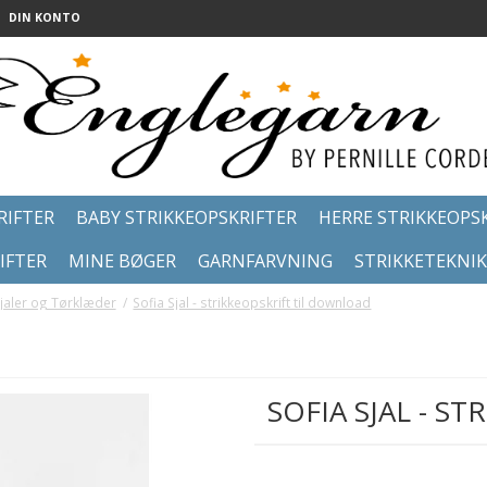
DIN KONTO
RIFTER
BABY STRIKKEOPSKRIFTER
HERRE STRIKKEOPS
IFTER
MINE BØGER
GARNFARVNING
STRIKKETEKNI
Sjaler og Tørklæder
/
Sofia Sjal - strikkeopskrift til download
SOFIA SJAL - S