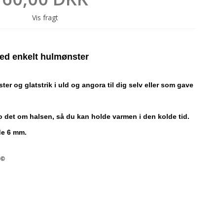
Vis fragt
med enkelt hulmønster
ster og glatstrik i uld og angora til dig selv eller som gave
o det om halsen, så du kan holde varmen i den kolde tid.
nde 6 mm.
 ©