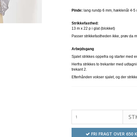
Pinde:
lang rundp 6 mm, hæklenål 4-5 
Strikkefasthed:
13 m x 22 p i glat (blokket)
Passer strikkefastheden ikke, prøv da m
Arbejdsgang
Sjalet strikkes oppefra og starter med e
Herfra strikkes to trekanter med udtagn
trekant 2.
Efterhånden vokser sjalet, og der strikke
STK
FRI FRAGT OVER 650 