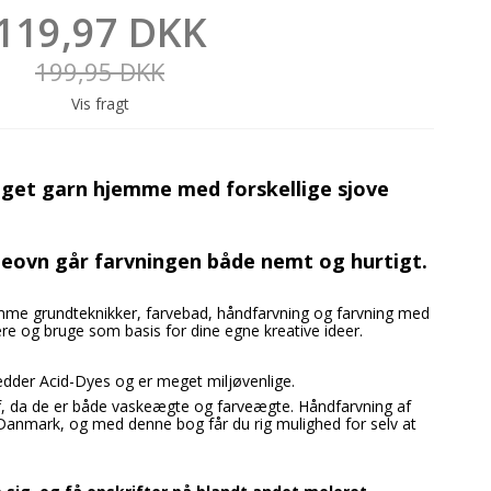
119,97 DKK
199,95 DKK
Vis fragt
eget garn hjemme med forskellige sjove
eovn går farvningen både nemt og hurtigt.
emme grundteknikker, farvebad, håndfarvning og farvning med
e og bruge som basis for dine egne kreative ideer.
hedder Acid-Dyes og er meget miljøvenlige.
af, da de er både vaskeægte og farveægte. Håndfarvning af
Danmark, og med denne bog får du rig mulighed for selv at