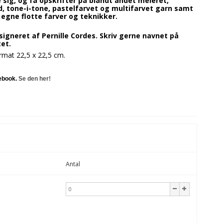
 sig, og få opskrifter på blandt andet meleret,
d, tone-i-tone, pastelfarvet og multifarvet garn samt
e egne flotte farver og teknikker.
igneret af Pernille Cordes. Skriv gerne navnet på
et.
rmat 22,5 x 22,5 cm.
cebook.
Se den her!
Antal