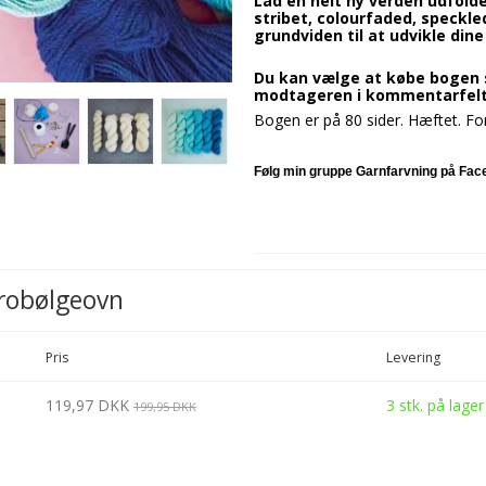
Lad en helt ny verden udfolde
stribet, colourfaded, speckle
grundviden til at udvikle din
Du kan vælge at købe bogen s
modtageren i kommentarfelt
Bogen er på 80 sider. Hæftet. Fo
Følg min gruppe Garnfarvning på Fa
krobølgeovn
Pris
Levering
119,97 DKK
3
stk.
på lager
199,95 DKK