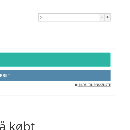
URRET
TILFØJ TIL ØNSKELISTE
å købt