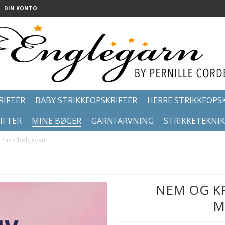
DIN KONTO
RIFTER
BABY STRIKKEOPSKRIFTER
HERRE STRIKKEOPS
IFTER
MINE BØGER
GARNFARVNING
STRIKKETEKNI
 i mikrobølgeovn
NEM OG KR
M