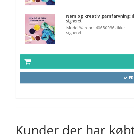
Nem og kreativ garnfarvning
:
I
signeret
Model/Varenr.:
40650936- ikke
signeret
FR
Kunder der har købt