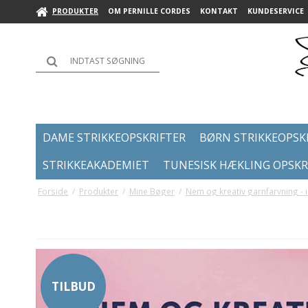
PRODUKTER
OM PERNILLE CORDES
KONTAKT
KUNDESERVICE
DAME STRIKKEOPSKRIFTER
BØRN STRIKKEOPSK
STRIKKEAKADEMIET
TUNESISK HÆKLING OPSKR
Forside
/
Produkter
/
Mine Bøger
/
Nem og kreativ garnfarvning -
TILBUD