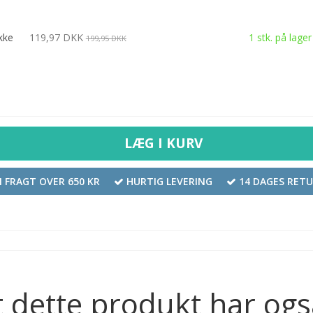
kke
119,97 DKK
1
stk.
på lager
199,95 DKK
LÆG I KURV
I FRAGT OVER 650 KR
HURTIG LEVERING
14 DAGES RET
 dette produkt har ogs