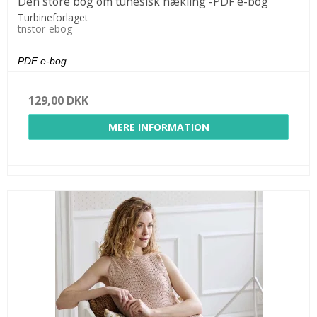
Den store bog om tunesisk hækling -PDF e-bog
Turbineforlaget
tnstor-ebog
PDF e-bog
129,00 DKK
MERE INFORMATION