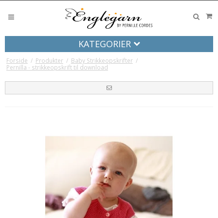
KATEGORIER
Forside
/
Produkter
/
Baby Strikkeopskrifter
/
Pernilla - strikkeopskrift til download