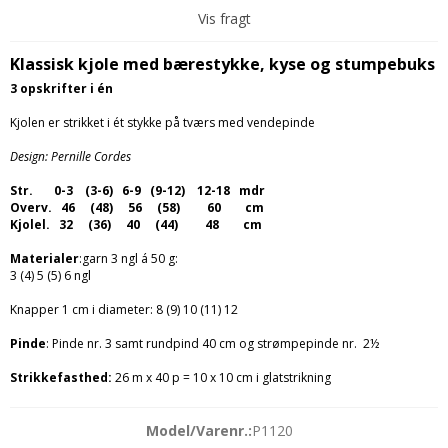
Vis fragt
Klassisk kjole med bærestykke, kyse og stumpebuks
3 opskrifter i én
Kjolen er strikket i ét stykke på tværs med vendepinde
Design: Pernille Cordes
Str. 0-3 (3-6) 6-9 (9-12) 12-18 mdr
Overv. 46 (48) 56 (
58) 60 cm
Kjolel. 32 (36) 40 (44) 48 cm
Materialer
:garn 3 ngl á 50 g:
3 (4) 5 (5) 6 ngl
Knapper 1 cm i diameter: 8 (9) 10 (11) 12
Pinde
: Pinde nr. 3 samt rundpind 40 cm og strømpepinde nr. 2½
Strikkefasthed:
26 m x 40 p = 10 x 10 cm i glatstrikning
Model/Varenr.:
P1120