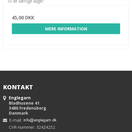
Til de særlige dage!
45,00 DKK
MERE INFORMATION
KONTAKT
Englegarn
Bladhusene 41
3480 Fredensborg
Danmark
E-mail
:
CVR-nummer: 32424252