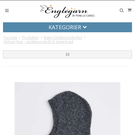
KATEGORIER
Forside
/
Produkter
/
Baby Strikkeopskrifter
/
Elefant Hue - strikkeopskrift til download