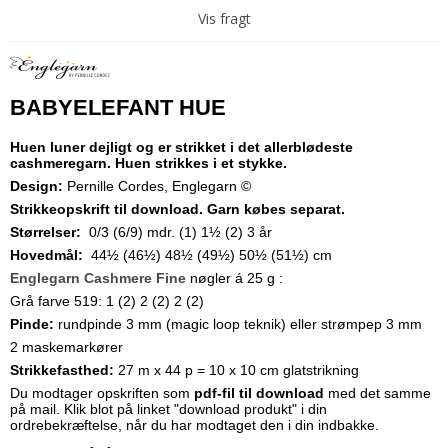
Vis fragt
BABYELEFANT HUE
Huen luner dejligt og er strikket i det allerblødeste
cashmeregarn. Huen strikkes i et stykke.
Design:
Pernille Cordes, Englegarn ©
Strikkeopskrift til download. Garn købes separat.
Størrelser:
0/3 (6/9) mdr. (1) 1½ (2) 3 år
Hovedmål:
44½ (46½) 48½ (49½) 50½ (51½) cm
Englegarn Cashmere Fine
nøgler á 25 g :
Grå farve 519: 1 (2) 2 (2) 2 (2)
Pinde:
rundpinde 3 mm (magic loop teknik) eller strømpep 3 mm
2 maskemarkører
Strikkefasthed:
27 m x 44 p = 10 x 10 cm glatstrikning
Du modtager opskriften som
pdf-fil til download
med det samme
på mail. Klik blot på linket "download produkt" i din
ordrebekræftelse, når du har modtaget den i din indbakke
.