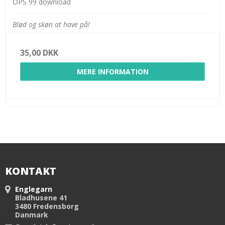
OPS 99 download
Blød og skøn at have på!
35,00 DKK
MERE INFORMATION
KONTAKT
Englegarn
Bladhusene 41
3480 Fredensborg
Danmark